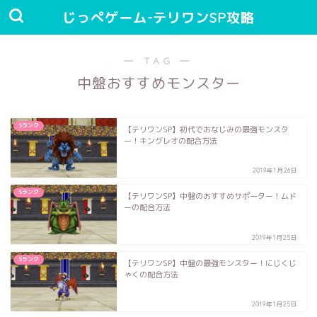
じっぺゲーム-テリワンSP攻略
― TAG ―
中盤おすすめモンスター
Sランク
【テリワンSP】初代でおなじみの最強モンスタ
ー！キングレオの配合方法
2019年1月26日
Sランク
【テリワンSP】中盤のおすすめサポーター！ムド
ーの配合方法
2019年1月25日
Sランク
【テリワンSP】中盤の最強モンスター！にじくじ
ゃくの配合方法
2019年1月25日