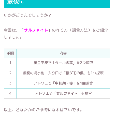
最後に
いかがだったでしょうか？
今回は、「
サルファイト
」の作り方（調合方法）をご紹介
しました。
手順
内容
1
黄金平原で「
タールの実
」を
2つ
採取
2
無窮の湧水樹・入り口で「
鎖グモの巣
」を
1つ
採取
3
アトリエで「
中和剤・赤
」を
1回
調合
4
アトリエで「
サルファイト
」を調合
以上、どなたかのご参考になれば幸いです。