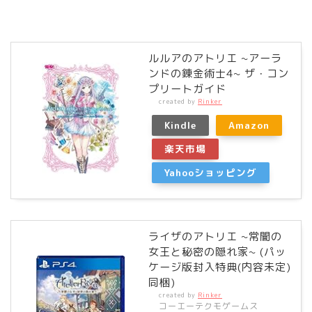
ルルアのアトリエ ~アーラ
ンドの錬金術士4~ ザ・コン
プリートガイド
created by
Rinker
Kindle
Amazon
楽天市場
Yahooショッピング
ライザのアトリエ ~常闇の
女王と秘密の隠れ家~ (パッ
ケージ版封入特典(内容未定)
同梱)
created by
Rinker
コーエーテクモゲームス