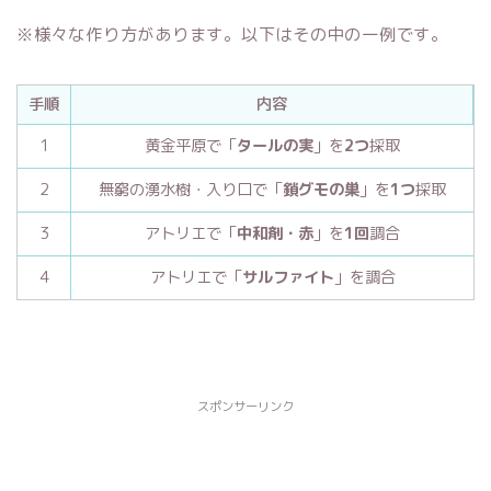
※様々な作り方があります。以下はその中の一例です。
手順
内容
1
黄金平原で「
タールの実
」を
2つ
採取
2
無窮の湧水樹・入り口で「
鎖グモの巣
」を
1つ
採取
3
アトリエで「
中和剤・赤
」を
1回
調合
4
アトリエで「
サルファイト
」を調合
スポンサーリンク