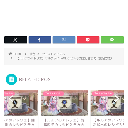
HOME
調合
ブーストアイテム
【ルルアのアトリエ】サルファイトのレシピ入手方法と作り方（調合方法）
RELATED POST
ストアイテム
ブーストアイテム
ブーストアイテム
ルルアのアトリエ】荷
【ルルアのアトリエ】過
【ルルアのアトリエ
粒子のレシピ入手方法
冷却水のレシピ入手方法
金活性剤のレシピ入