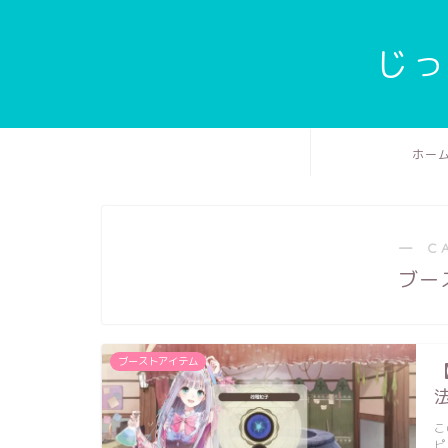
じっ
ホー
― C
ブー
ブーストアイテム
こ
ピ