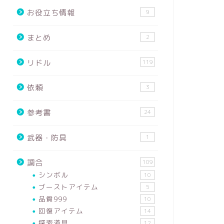
お役立ち情報
9
まとめ
2
リドル
119
依頼
3
参考書
24
武器・防具
1
調合
109
シンボル
10
ブーストアイテム
5
品質999
10
回復アイテム
14
探索道具
12