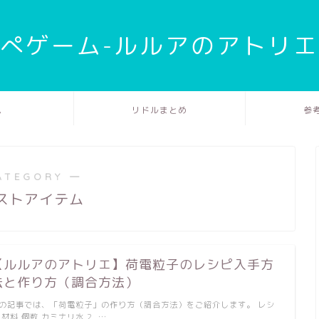
ぺゲーム-ルルアのアトリ
ム
リドルまとめ
参
ATEGORY ―
ストアイテム
【ルルアのアトリエ】荷電粒子のレシピ入手方
法と作り方（調合方法）
の記事では、「荷電粒子」の作り方（調合方法）をご紹介します。 レシ
 材料 個数 カミナリ水 2 …