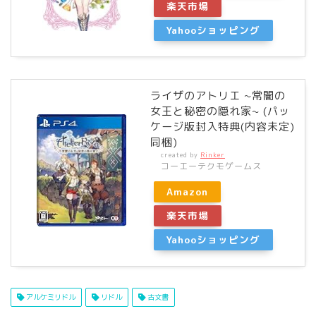
楽天市場
Yahooショッピング
ライザのアトリエ ~常闇の
女王と秘密の隠れ家~ (パッ
ケージ版封入特典(内容未定)
同梱)
created by
Rinker
コーエーテクモゲームス
Amazon
楽天市場
Yahooショッピング
アルケミリドル
リドル
古文書