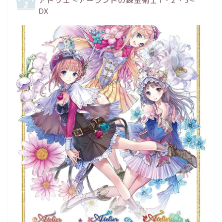
アトリエ ~アーランドの錬金術士1・2・3~
DX