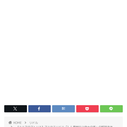
HOME
リドル
【ルルアのアトリエ】アルケミリドル「1-1.霊樹立つ澄水の源」の解読方法