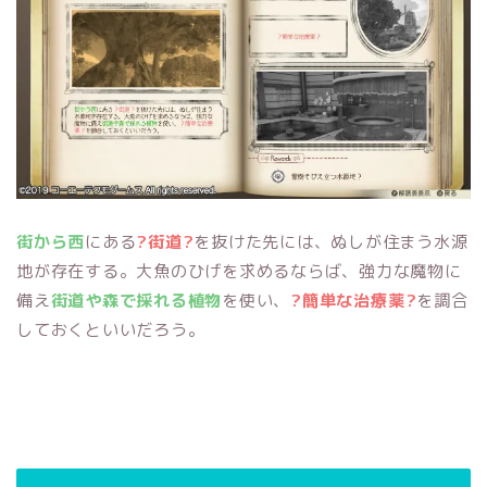
街から西
にある
?街道?
を抜けた先には、ぬしが住まう水源
地が存在する。大魚のひげを求めるならば、強力な魔物に
備え
街道や森で採れる植物
を使い、
?簡単な治療薬?
を調合
しておくといいだろう。