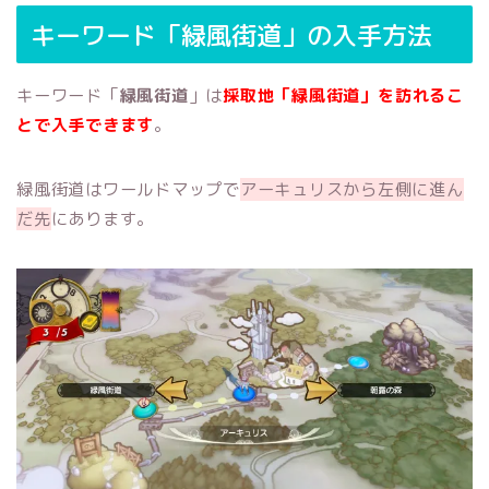
キーワード「緑風街道」の入手方法
キーワード「
緑風街道
」は
採取地「緑風街道」を訪れるこ
とで入手できます
。
緑風街道はワールドマップで
アーキュリスから左側に進ん
だ先
にあります。