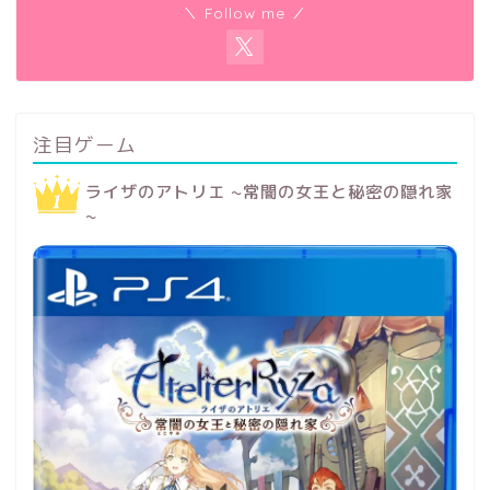
＼ Follow me ／
注目ゲーム
ライザのアトリエ ~常闇の女王と秘密の隠れ家
~