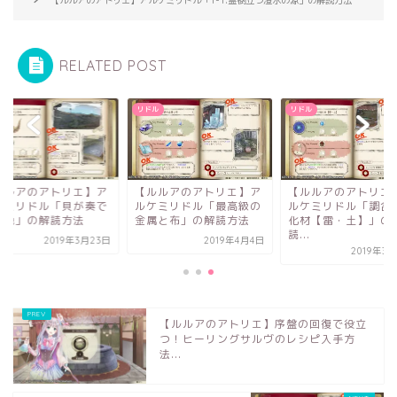
RELATED POST
ル
リドル
リドル
ルルアのアトリエ】ア
【ルルアのアトリエ】ア
【ルルアのアトリエ
ケミリドル「最高級の
ルケミリドル「調合の強
ルケミリドル「貝が
属と布」の解読方法
化材【雷・土】」の解
る音色」の解読方法
読...
2019年4月4日
2019年3
2019年3月28日
【ルルアのアトリエ】序盤の回復で役立
つ！ヒーリングサルヴのレシピ入手方
法...