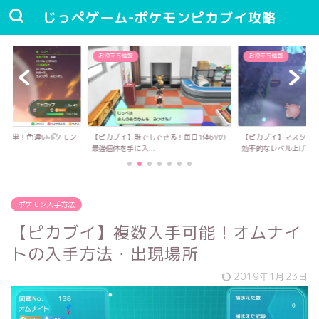
じっぺゲーム-ポケモンピカブイ攻略
お役立ち情報
お役立ち情報
もできる！毎日1体6Vの
【ピカブイ】マスターボールも手に入る！
【ピカブイ】覚醒値と
.
効率的なレベル上げ...
ご紹介！
ポケモン入手方法
【ピカブイ】複数入手可能！オムナイ
トの入手方法・出現場所
2019年1月23日