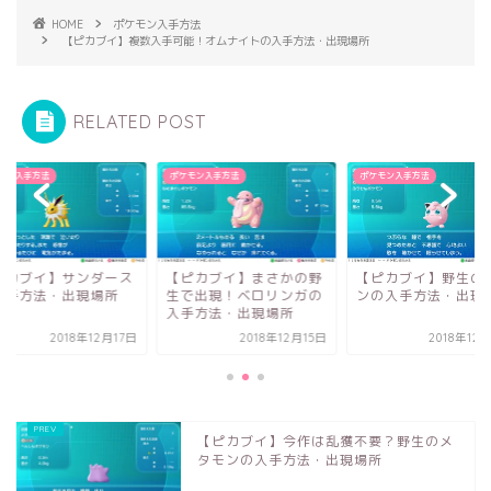
HOME
ポケモン入手方法
【ピカブイ】複数入手可能！オムナイトの入手方法・出現場所
RELATED POST
モン入手方法
ポケモン入手方法
ポケモン入手方法
ピカブイ】まさかの野
【ピカブイ】野生のプリ
【ピカブイ】サンダ
で出現！ベロリンガの
ンの入手方法・出現場所
の入手方法・出現場
手方法・出現場所
2018年12月15日
2018年12月12日
2018年12
【ピカブイ】今作は乱獲不要？野生のメ
タモンの入手方法・出現場所