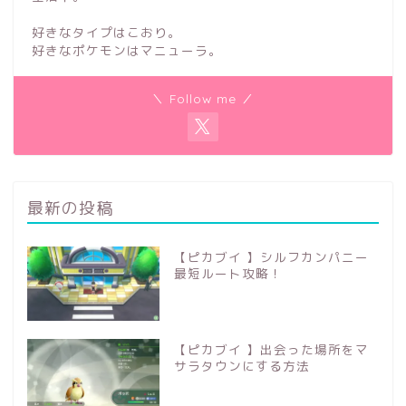
好きなタイプはこおり。
好きなポケモンはマニューラ。
＼ Follow me ／
最新の投稿
【ピカブイ 】シルフカンパニー
最短ルート攻略！
【ピカブイ 】出会った場所をマ
サラタウンにする方法