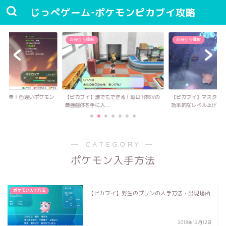
じっぺゲーム-ポケモンピカブイ攻略
お役立ち情報
お役立ち情報
と簡単！色違いポケモン
【ピカブイ】誰でもできる！毎日1体6Vの
【ピカブイ】マスター
最強個体を手に入...
効率的なレベル上げ...
― CATEGORY ―
ポケモン入手方法
ポケモン入手方法
【ピカブイ】野生のプリンの入手方法・出現場所
2018年12月12日