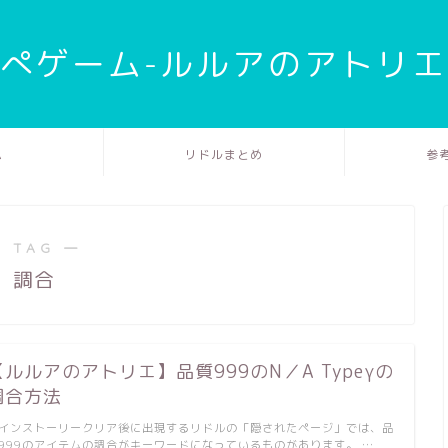
ぺゲーム-ルルアのアトリ
ム
リドルまとめ
参
 TAG ―
調合
【ルルアのアトリエ】品質999のN／A Typeγの
調合方法
インストーリークリア後に出現するリドルの「隠されたページ」では、品
999のアイテムの調合がキーワードになっているものがあります。 …