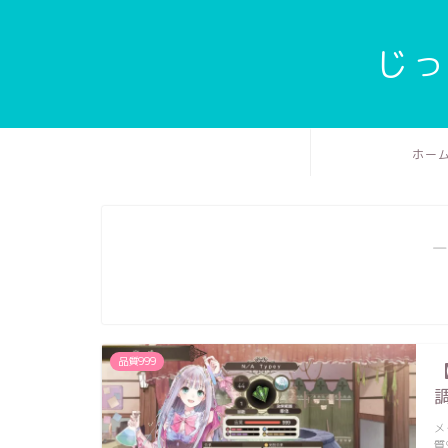
じっ
ホー
―
品質999
メ
質