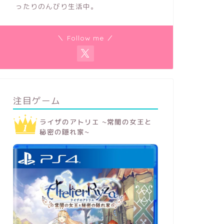
ったりのんびり生活中。
＼ Follow me ／
注目ゲーム
ライザのアトリエ ~常闇の女王と
秘密の隠れ家~