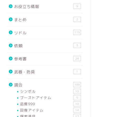
お役立ち情報
9
まとめ
2
リドル
119
依頼
3
参考書
24
武器・防具
1
調合
109
シンボル
10
ブーストアイテム
5
品質999
10
回復アイテム
14
探索道具
12